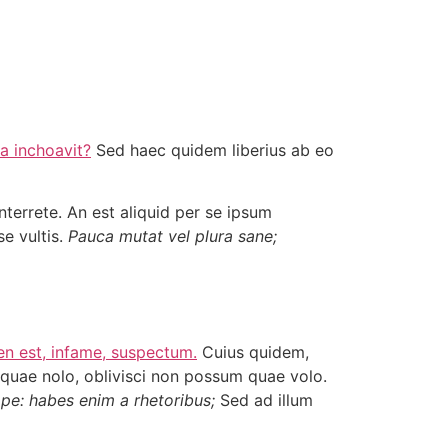
a inchoavit?
Sed haec quidem liberius ab eo
nterrete. An est aliquid per se ipsum
e vultis.
Pauca mutat vel plura sane;
n est, infame, suspectum.
Cuius quidem,
 quae nolo, oblivisci non possum quae volo.
pe: habes enim a rhetoribus;
Sed ad illum