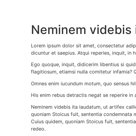
Neminem videbis 
Lorem ipsum dolor sit amet, consectetur adipis
dicuntur et saepius. Atqui reperies, inquit, i
Ego quoque, inquit, didicerim libentius si qui
flagitiosum, etiamsi nulla comitetur infamia
Omnes enim iucundum motum, quo sensus hila
His enim rebus detractis negat se reperire in
Neminem videbis ita laudatum, ut artifex ca
quoniam Stoicus fuit, sententia condemnata m
Cuius quidem, quoniam Stoicus fuit, sententi
redeo.