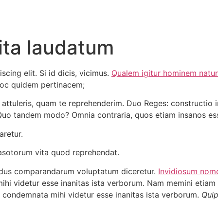
ita laudatum
cing elit. Si id dicis, vicimus.
Qualem igitur hominem natur
n hoc quidem pertinacem;
d attuleris, quam te reprehenderim. Duo Reges: constructio i
? Quo tandem modo? Omnia contraria, quos etiam insanos ess
retur.
 asotorum vita quod reprehendat.
llidus comparandarum voluptatum diceretur.
Invidiosum nome
ihi videtur esse inanitas ista verborum. Nam memini etiam
a condemnata mihi videtur esse inanitas ista verborum.
Quip